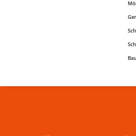
Mör
Gen
Sch
Sch
Bau