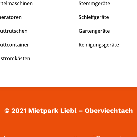
telmaschinen
Stemmgeräte
eratoren
Schleifgeräte
uttrutschen
Gartengeräte
üttcontainer
Reinigungsgeräte
stromkästen
© 2021 Mietpark Liebl – Oberviechtach