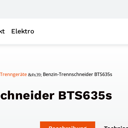
kt
Elektro
 Trenngeräte
Benzin-Trennschneider BTS635s
&#x39;
schneider BTS635s